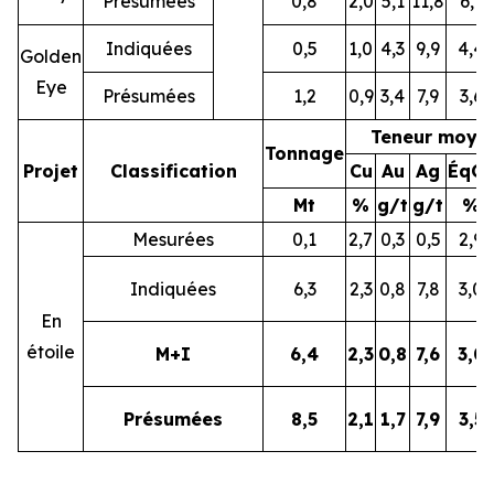
Présumées
0,8
2,0
5,1
11,8
6,1
Indiquées
0,5
1,0
4,3
9,9
4,4
Golden
Eye
Présumées
1,2
0,9
3,4
7,9
3,6
Teneur moye
Tonnage
Projet
Classification
Cu
Au
Ag
ÉqCu
Mt
%
g/t
g/t
%
Mesurées
0,1
2,7
0,3
0,5
2,9
Indiquées
6,3
2,3
0,8
7,8
3,0
En
étoile
M+I
6,4
2,3
0,8
7,6
3,0
Présumées
8,5
2,1
1,7
7,9
3,5