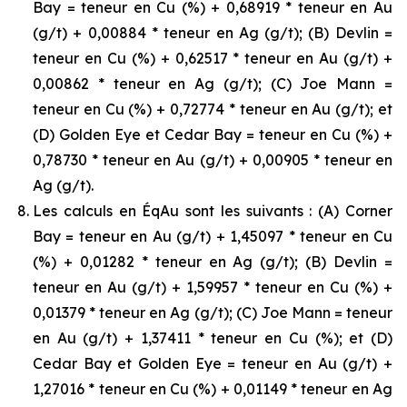
Bay = teneur en Cu (%) + 0,68919 * teneur en Au
(g/t) + 0,00884 * teneur en Ag (g/t); (B) Devlin =
teneur en Cu (%) + 0,62517 * teneur en Au (g/t) +
0,00862 * teneur en Ag (g/t); (C) Joe Mann =
teneur en Cu (%) + 0,72774 * teneur en Au (g/t); et
(D) Golden Eye et Cedar Bay = teneur en Cu (%) +
0,78730 * teneur en Au (g/t) + 0,00905 * teneur en
Ag (g/t).
Les calculs en ÉqAu sont les suivants : (A) Corner
Bay = teneur en Au (g/t) + 1,45097 * teneur en Cu
(%) + 0,01282 * teneur en Ag (g/t); (B) Devlin =
teneur en Au (g/t) + 1,59957 * teneur en Cu (%) +
0,01379 * teneur en Ag (g/t); (C) Joe Mann = teneur
en Au (g/t) + 1,37411 * teneur en Cu (%); et (D)
Cedar Bay et Golden Eye = teneur en Au (g/t) +
1,27016 * teneur en Cu (%) + 0,01149 * teneur en Ag