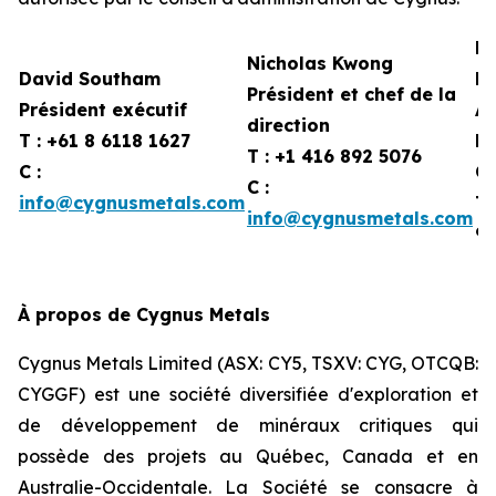
Mé
Nicholas Kwong
David Southam
Pa
Président et chef de la
Président exécutif
A
direction
T : +61 8 6118 1627
R
T : +1 416 892 5076
C :
C
C :
info@cygnusmetals.com
T 
info@cygnusmetals.com
93
À propos de Cygnus Metals
Cygnus Metals Limited (ASX: CY5, TSXV: CYG, OTCQB:
CYGGF) est une société diversifiée d'exploration et
de développement de minéraux critiques qui
possède des projets au Québec, Canada et en
Australie-Occidentale. La Société se consacre à