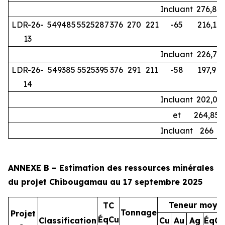
Incluant
276,8
LDR-26-
549485
5525287
376
270
221
-65
216,1
13
Incluant
226,7
LDR-26-
549385
5525395
376
291
211
-58
197,9
2
14
Incluant
202,0
2
et
264,85
Incluant
266
ANNEXE B – Estimation des ressources minérales
du projet Chibougamau au 17 septembre 2025
Teneur moye
TC
Tonnage
Projet
ÉqCu
Classification
Cu
Au
Ag
ÉqCu