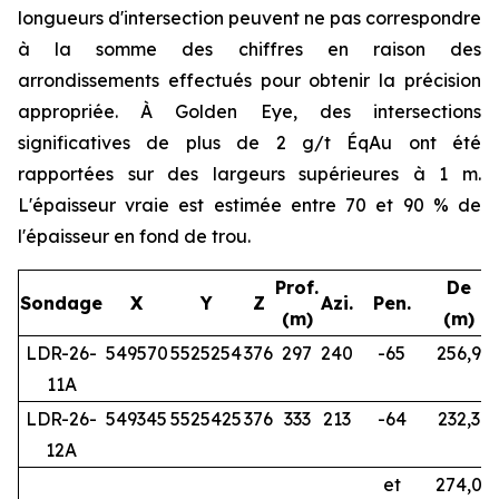
longueurs d'intersection peuvent ne pas correspondre
à la somme des chiffres en raison des
arrondissements effectués pour obtenir la précision
appropriée. À Golden Eye, des intersections
significatives de plus de 2 g/t ÉqAu ont été
rapportées sur des largeurs supérieures à 1 m.
L'épaisseur vraie est estimée entre 70 et 90 % de
l'épaisseur en fond de trou.
Prof.
De
Sondage
X
Y
Z
Azi.
Pen.
(m)
(m)
LDR-26-
549570
5525254
376
297
240
-65
256,9
11A
LDR-26-
549345
5525425
376
333
213
-64
232,3
2
12A
et
274,0