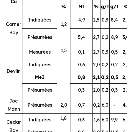
Cu
%
Mt
%
g/t
g/t
%
Indiquées
4,9
2,5
0,3
8,4
2,8
Corner
1,2
Bay
Présumées
5,4
2,7
0,2
8,9
3,0
1,5
Mesurées
0,1
2,7
0,3
0,5
2,9
Indiquées
0,6
2,0
0,2
0,2
2,1
Devlin
M+I
0,8
2,1
0,2
0,3
2,3
Présumées
0,3
2,0
0,2
0,3
2,1
Joe
Présumées
2,0
0,7
0,2
6,0
-
4,6
Mann
1,8
Indiquées
0,3
1,6
6,0
9,9
6,4
Cedar
Bay