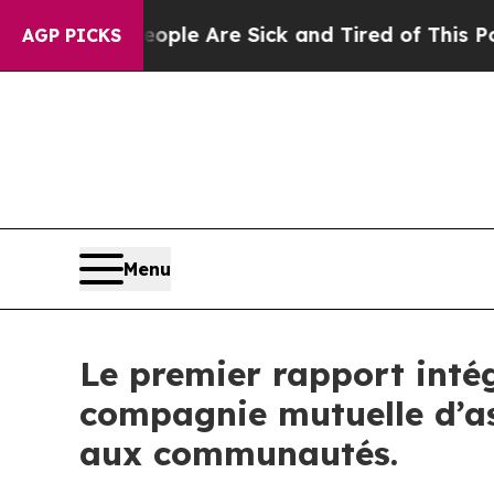
in: “People Are Sick and Tired of This Politics o
AGP PICKS
Menu
Le premier rapport inté
compagnie mutuelle d’as
aux communautés.