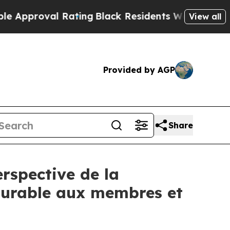
roval Rating
Black Residents Warned of Abusive C
View all
Provided by AGP
Share
rspective de la
 durable aux membres et