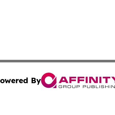
owered By
ubmit Press Release
Terms & Conditions
Copyright/DMCA
Inc. dba Affinity Group Publishing & Aruba Business Revi