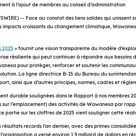
ent à l’ajout de membres au conseil d’administration
RE) -- Face au constat des liens solides qui unissent s
c les impacts croissants du changement climatique, Wawane
s 2025
» fournit une vision transparente du modèle d’explo
prise résiliente qui peut continuer à répondre aux besoins 
esa pour protéger, renforcer et soutenir les communautés
ution. La ligne directrice B-15 du Bureau du surintendant d
port, ainsi que d’autres principes, normes, cadres et règle
ment durable soulignées dans le
Rapport à nos membres 2
s sur l’emplacement) des activités de Wawanesa par rappor
e partie sur les chiffres de 2025 vient souligner cette réali
résultats records l’an dernier, avec des primes consolidées
, l’organisation a versé environ 1,9 milliard de dollars en r