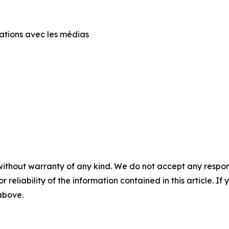
lations avec les médias
a
without warranty of any kind. We do not accept any responsib
r reliability of the information contained in this article. I
 above.