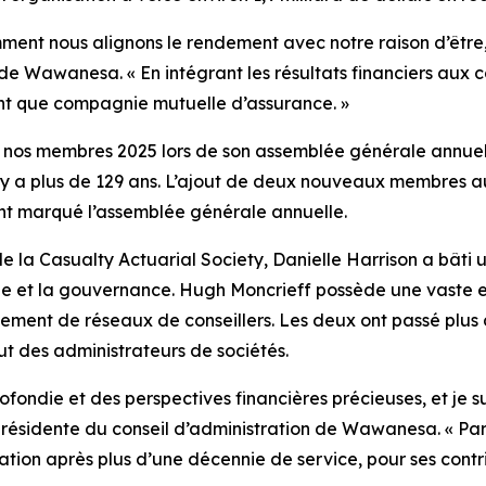
nt nous alignons le rendement avec notre raison d’être, e
 de Wawanesa. « En intégrant les résultats financiers aux 
ant que compagnie mutuelle d’assurance. »
 nos membres 2025
lors de son assemblée générale annue
l y a plus de 129 ans. L’ajout de deux nouveaux membres 
nt marqué l’assemblée générale annuelle.
e la Casualty Actuarial Society, Danielle Harrison a bâti 
que et la gouvernance. Hugh Moncrieff possède une vaste e
ement de réseaux de conseillers. Les deux ont passé plus d
tut des administrateurs de sociétés.
ondie et des perspectives financières précieuses, et je su
présidente du conseil d’administration de Wawanesa. « Par
tration après plus d’une décennie de service, pour ses con